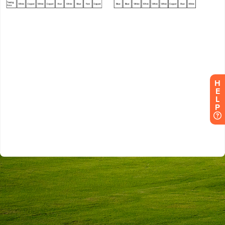
H
E
L
P