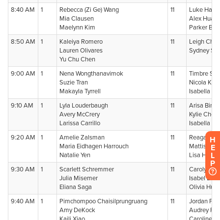
H
E
L
P