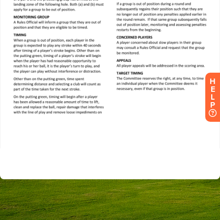
H
E
L
P